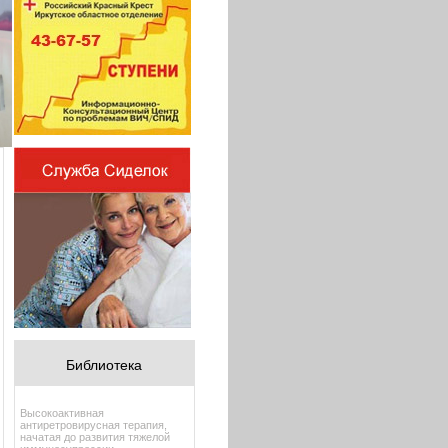
Библиотека
Высокоактивная
антиретровирусная терапия,
начатая до развития тяжелой