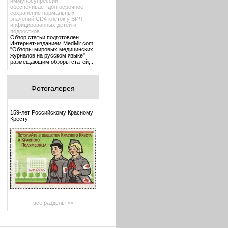
иммуносупрессии,
обеспечивает долгосрочное
сохранение нормальных
значений CD4 клеток у ВИЧ-
инфицированных детей и
подростков.
Обзор статьи подготовлен
Интернет-изданием MedMir.com
"Обзоры мировых медицинских
журналов на русском языке"
размещающим обзоры статей,...
Фотогалерея
159-лет Российскому Красному
Кресту
все разделы >>