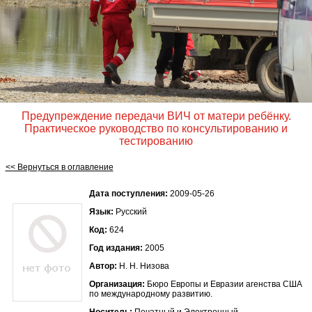
Предупреждение передачи ВИЧ от матери ребёнку.
Практическое руководство по консультированию и
тестированию
<< Вернуться в оглавление
Дата поступления:
2009-05-26
Язык:
Русский
Код:
624
Год издания:
2005
Автор:
Н. Н. Низова
Организация:
Бюро Европы и Евразии агенства США
по международному развитию.