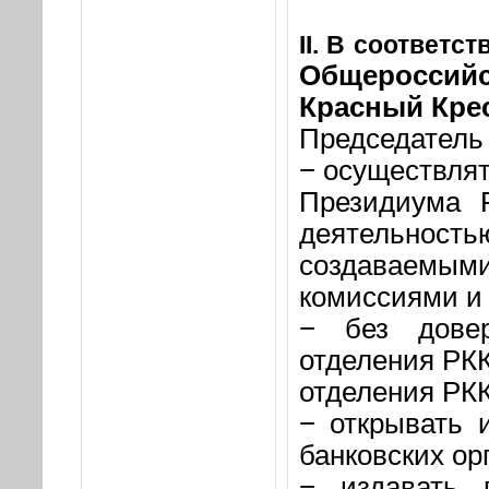
II
. В соответст
Общероссий
Красный Крес
Председатель 
− осуществлят
Президиума Р
деятельност
создаваемым
комиссиями и 
− без довер
отделения РКК
отделения РКК
− открывать 
банковских ор
− издавать 