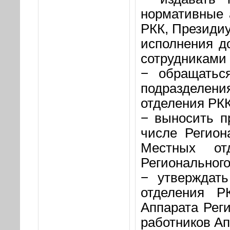
нормативные 
РКК, Президиу
исполнения д
сотрудниками 
− обращатьс
подразделен
отделения РКК
− выносить п
числе Регион
Местных от
Регионального
− утверждать
отделения Р
Аппарата Рег
работников Ап