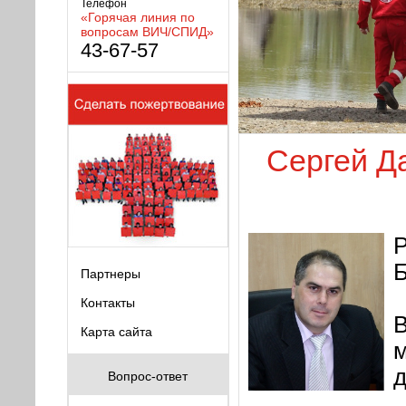
Телефон
«Горячая линия по
вопросам ВИЧ/СПИД»
43-67-57
Сергей Д
Б
Партнеры
Контакты
В
Карта сайта
м
д
Вопрос-ответ