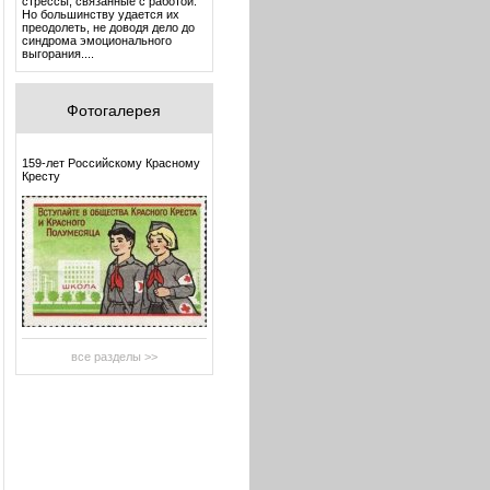
стрессы, связанные с работой.
Но большинству удается их
преодолеть, не доводя дело до
синдрома эмоционального
выгорания....
Фотогалерея
159-лет Российскому Красному
Кресту
все разделы >>