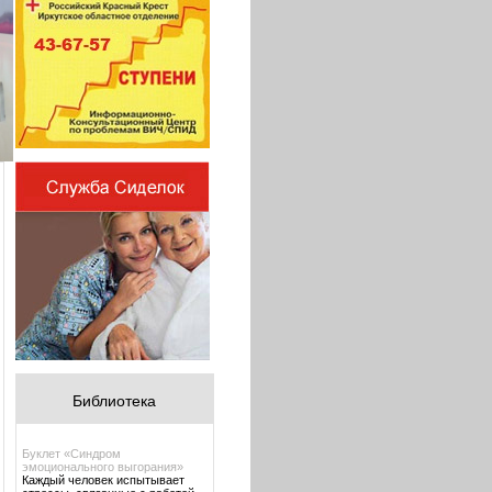
Библиотека
Буклет «Синдром
эмоционального выгорания»
Каждый человек испытывает