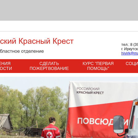
тел.: 8 (
г. Иркутс
hivirk@ma
ЕНИЯ
СДЕЛАТЬ
КУРС "ПЕРВАЯ
СОЦИ
НОСТИ
ПОЖЕРТВОВАНИЕ
ПОМОЩЬ"