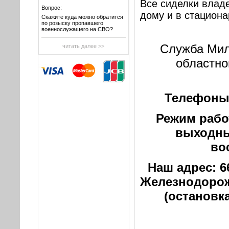
Все сиделки влад
Вопрос:
дому и в стациона
Скажите куда можно обратится
по розыску пропавшего
военнослужащего на СВО?
Служба Мил
читать далее >>
областно
Телефон
Режим работ
выходны
во
Наш адрес: 66
Железнодорожн
(остановка