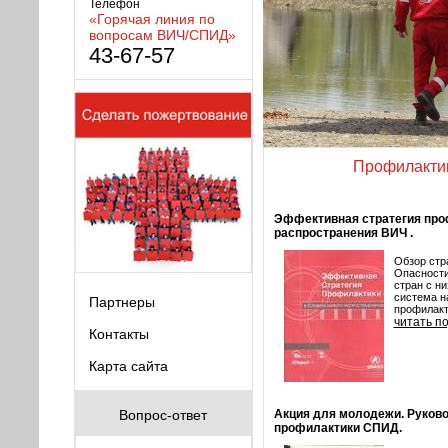
Телефон
«Горячая линия по
вопросам ВИЧ/СПИД»
43-67-57
Профилакти
Эффективная стратегия проф
распространения ВИЧ .
Обзор стр
Опасности
стран с н
система н
Партнеры
профилакти
читать п
Контакты
Карта сайта
Вопрос-ответ
Акция для молодежи. Руково
профилактики СПИД.