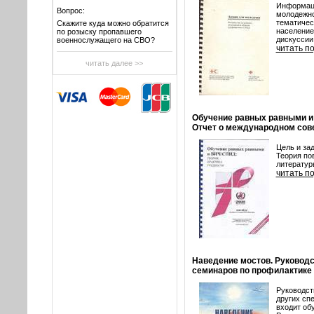
Информаци
Вопрос:
молодежно
тематичес
Скажите куда можно обратится
население
по розыску пропавшего
дискуссии 
военнослужащего на СВО?
читать п
читать далее >>
Обучение равных равными и 
Отчет о международном сов
Цель и за
Теория по
литератур
читать п
Наведение мостов. Руковод
семинаров по профилактике
Руководст
других сп
входит об