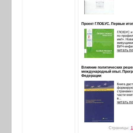
Проект ГЛОБУС. Первые итог
ГЛОБУС и 
по профил
им!». Нов
живущими 
ВИЧ-инфек
читать п
Влияние политических реше
международный опыт. Прогр
Федерации
Книга дас
формирующ
странами 
части кни
в...
читать п
Страницы:
1