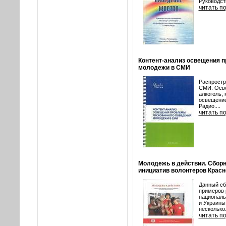
Руководст
читать п
Контент-анализ освещения 
молодежи в СМИ
Распростр
СМИ. Осве
алкоголь,
освещение
Радио....
читать п
Молодежь в действии. Сбор
инициатив волонтеров Красно
Данный сб
примеров 
националь
и Украины
несколько.
читать п