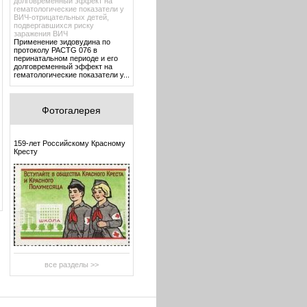
долговременный эффект на
гематологические показатели у
ВИЧ-отрицательных детей,
подвергавшихся риску
заражения ВИЧ
Применение зидовудина по
протоколу PACTG 076 в
перинатальном периоде и его
долговременный эффект на
гематологические показатели у...
Фотогалерея
159-лет Российскому Красному
Кресту
все разделы >>