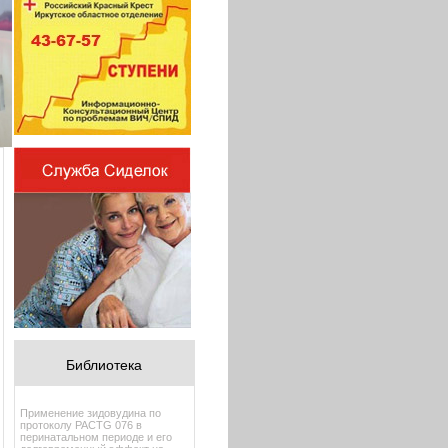
Библиотека
Применение зидовудина по
протоколу PACTG 076 в
перинатальном периоде и его