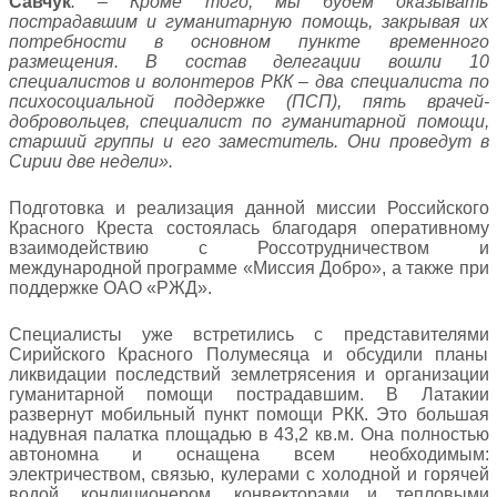
Савчук
. – Кроме того, мы будем оказывать
пострадавшим и гуманитарную помощь, закрывая их
потребности в основном пункте временного
размещения.
В состав делегации вошли 10
специалистов и волонтеров РКК – два специалиста по
психосоциальной поддержке (ПСП), пять врачей-
добровольцев, специалист по гуманитарной помощи,
старший группы и его заместитель. Они проведут в
Сирии две недели
».
Подготовка и реализация данной миссии Российского
Красного Креста состоялась благодаря оперативному
взаимодействию с Россотрудничеством и
международной программе «Миссия Добро», а также при
поддержке ОАО «РЖД».
Специалисты уже встретились с представителями
Сирийского Красного Полумесяца и обсудили планы
ликвидации последствий землетрясения и организации
гуманитарной помощи пострадавшим. В Латакии
развернут мобильный пункт помощи РКК. Это большая
надувная палатка площадью в 43,2 кв.м. Она полностью
автономна и оснащена всем необходимым:
электричеством, связью, кулерами с холодной и горячей
водой, кондиционером, конвекторами и тепловыми