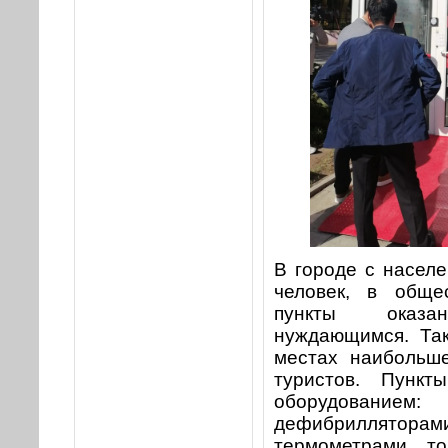
В городе с насел
человек, в обще
пункты оказ
нуждающимся. Так
местах наибольше
туристов. Пунк
оборудованием:
дефибриллято
термометрами, т