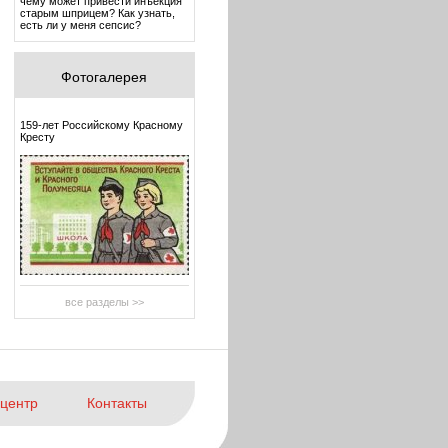
чему может привести инъекция
старым шприцем? Как узнать,
есть ли у меня сепсис?
Фотогалерея
159-лет Российскому Красному
Кресту
все разделы >>
центр
Контакты