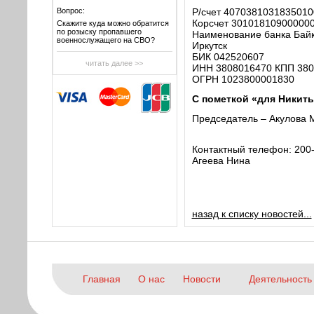
Вопрос:
Р/счет 407038103183501
Корсчет 30101810900000
Скажите куда можно обратится
по розыску пропавшего
Наименование банка Байк
военнослужащего на СВО?
Иркутск
БИК 042520607
читать далее >>
ИНН 3808016470 КПП 380
ОГРН 1023800001830
С пометкой «для Никит
Председатель – Акулова 
Контактный телефон: 200
Агеева Нина
назад к списку новостей...
Главная
О нас
Новости
Деятельность