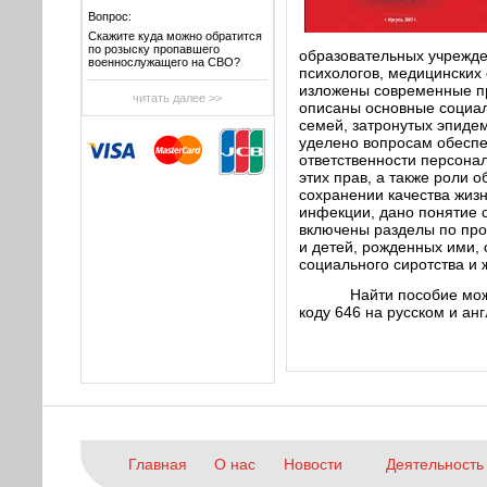
Вопрос:
Скажите куда можно обратится
по розыску пропавшего
образовательных учрежден
военнослужащего на СВО?
психологов, медицинских 
изложены современные п
читать далее >>
описаны основные социал
семей, затронутых эпид
уделено вопросам обеспе
ответственности персона
этих прав, а также роли 
сохранении качества жиз
инфекции, дано понятие 
включены разделы по пр
и детей, рожденных ими,
социального сиротства и 
Найти пособие мож
коду 646 на русском и ан
Главная
О нас
Новости
Деятельность