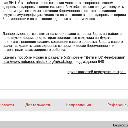
вас ВИЧ. У вас обязательно возникло множество вопросов о вашем
здоровье и здоровье вашего малыша. Вам обязательно следует получить
информацию не только о течении беременности, но также о влиянии
вируса иммунодефицита человека на состояние вашего здоровья в период
беременности и на состояние здоровья вашего малыша.
Данное руководство ответит на многие ваши вопросы. Здесь вы найдете
полезную информацию, которая пригодиться вам, когда вы будете
принимать решения касаемо состояния вашего здоровья. Задача вашего
врача - сохранить ваше здоровье во время и после беременности, и
помочь родить вам здорового ребенка.
Скачать пособие можно в разделе библиотеки "Дети и ВИЧ-инфекция"
http://www.redcross-irkutsk.org/ru/catalog/
, код издания 640
архив новостей референс-центра...
Новости
Деятельность
Направления
Референс-
Разработк