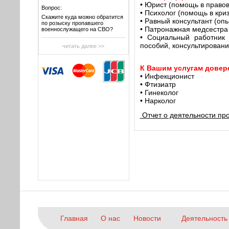
• Юрист (помощь в право
Вопрос:
• Психолог (помощь в кри
Скажите куда можно обратится
• Равный консультант (оп
по розыску пропавшего
• Патронажная медсестра 
военнослужащего на СВО?
• Социальный работник
пособий, консультировани
читать далее >>
К
Вашим услугам довер
• Инфекционист
• Фтизиатр
• Гинеколог
• Нарколог
Отчет о деятельности пр
Главная
О нас
Новости
Деятельность