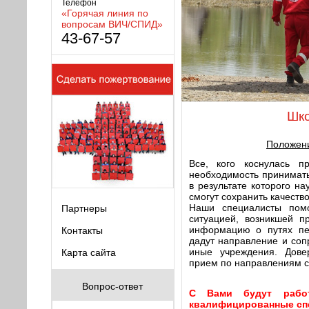
Телефон
«Горячая линия по
вопросам ВИЧ/СПИД»
43-67-57
Шко
Положени
Все, кого коснулась п
необходимость принимать
в результате которого на
смогут сохранить качество
Наши специалисты помо
Партнеры
ситуацией, возникшей п
информацию о путях пе
Контакты
дадут направление и соп
иные учреждения. Дове
Карта сайта
прием по направлениям с
Вопрос-ответ
С Вами будут работ
квалифицированные сп