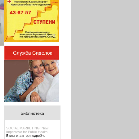
Библиотека
SOCIAL MARKETING: New
Imperative for Public Health.
В книге, а втор подробно