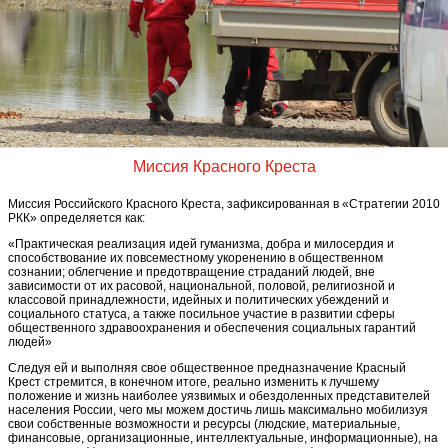
Миссия Красного Креста
Миссия Российского Красного Креста, зафиксированная в «Стратегии 2010
РКК» определяется как:
«Практическая реализация идей гуманизма, добра и милосердия и
способствование их повсеместному укоренению в общественном
сознании; облегчение и предотвращение страданий людей, вне
зависимости от их расовой, национальной, половой, религиозной и
классовой принадлежности, идейных и политических убеждений и
социального статуса, а также посильное участие в развитии сферы
общественного здравоохранения и обеспечения социальных гарантий
людей»
Следуя ей и выполняя свое общественное предназначение Красный
Крест стремится, в конечном итоге, реально изменить к лучшему
положение и жизнь наиболее уязвимых и обездоленных представителей
населения России, чего мы можем достичь лишь максимально мобилизуя
свои собственные возможности и ресурсы (людские, материальные,
финансовые, организационные, интеллектуальные, информационные), на