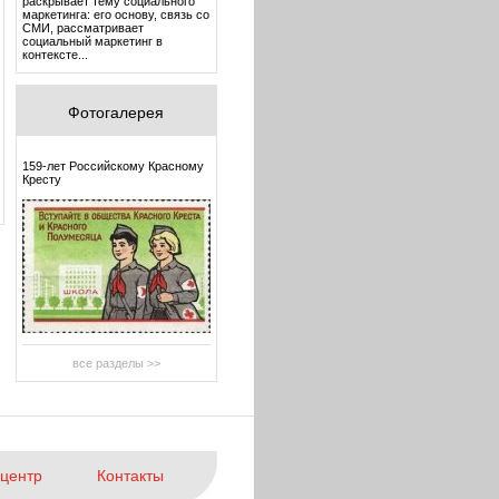
раскрывает тему социального
маркетинга: его основу, связь со
СМИ, рассматривает
социальный маркетинг в
контексте...
Фотогалерея
159-лет Российскому Красному
Кресту
все разделы >>
центр
Контакты