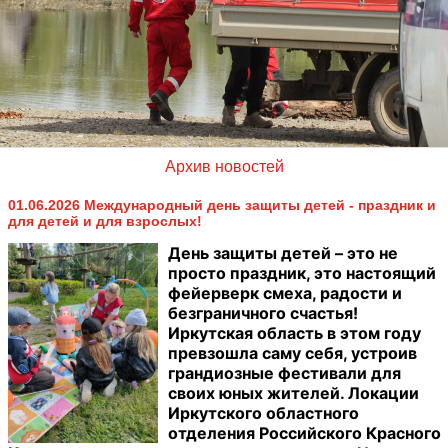
Архив новостей
01.06.2026 Международный день защиты детей - праздник и
для детей и для взрослых!
День защиты детей – это не
просто праздник, это настоящий
фейерверк смеха, радости и
безграничного счастья!
Иркутская область в этом году
превзошла саму себя, устроив
грандиозные фестивали для
своих юных жителей. Локации
Иркутского областного
отделения Российского Красного